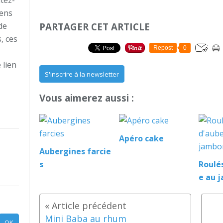
tez-
aens
de
PARTAGER CET ARTICLE
, ces
Repost
0
 lien
S'inscrire à la newsletter
?
Vous aimerez aussi :
Apéro cake
Aubergines farcie
s
Roulé
e au 
Mini Baba au rhum