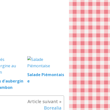
Salade Piémontais
s d'aubergin
e
jambon
Borealia