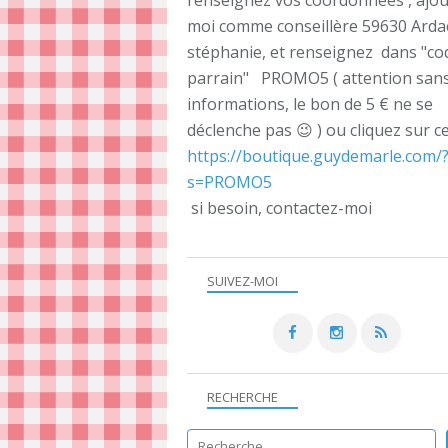
renseignez vos coordonnées , ajou
moi comme conseillère 59630 Ard
stéphanie, et renseignez dans "co
parrain" PROMO5 ( attention sans
informations, le bon de 5 € ne se
déclenche pas 😉 ) ou cliquez sur ce
https://boutique.guydemarle.com/
s=PROMO5
si besoin, contactez-moi
SUIVEZ-MOI
RECHERCHE