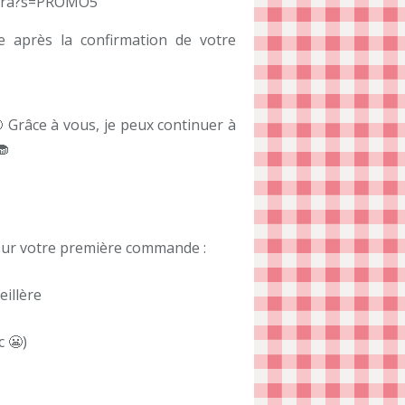
ohra?s=PROMO5
e après la confirmation de votre
 Grâce à vous, je peux continuer à
🧁
 sur votre première commande :
illère
c 😬)