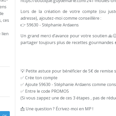
tez-
https://boutique.guydemarle.com/241-moules-
aens
Lors de la création de votre compte (ou just
de
adresse), ajoutez-moi comme conseillère :
, ces
👉 59630 - Stéphanie Ardaens
 lien
Un grand merci d’avance pour votre soutien 🙏😊
?
partager toujours plus de recettes gourmandes 
💡 Petite astuce pour bénéficier de 5€ de remise
✅ Crée ton compte
✅ Ajoute 59630 - Stéphanie Ardaens comme conse
✅ Entre le code PROMO5
(Si vous zappez une de ces 3 étapes , pas de rédu
📩 Une question ? Écrivez-moi en MP !