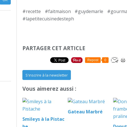
#recette #faitmaison #guydemarle #gourman
#lapetitecuisinedesteph
PARTAGER CET ARTICLE
Repost
0
S'inscrire à la newsletter
Vous aimerez aussi :
Gateau Marbré
Smileys à la Pistac
he
Donut