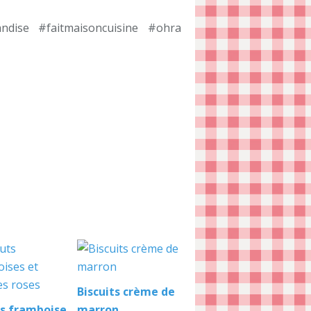
dise #faitmaisoncuisine #ohra
Biscuits crème de
s framboise
marron