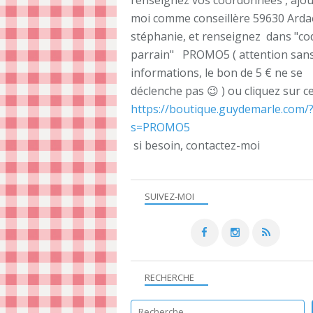
renseignez vos coordonnées , ajou
moi comme conseillère 59630 Ard
stéphanie, et renseignez dans "co
parrain" PROMO5 ( attention sans
informations, le bon de 5 € ne se
déclenche pas 😉 ) ou cliquez sur ce
https://boutique.guydemarle.com/
s=PROMO5
si besoin, contactez-moi
SUIVEZ-MOI
RECHERCHE