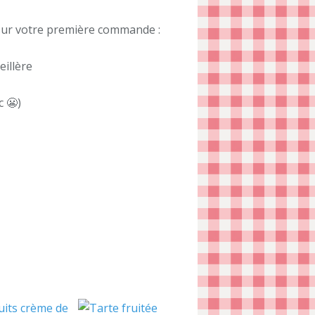
 sur votre première commande :
illère
c 😬)