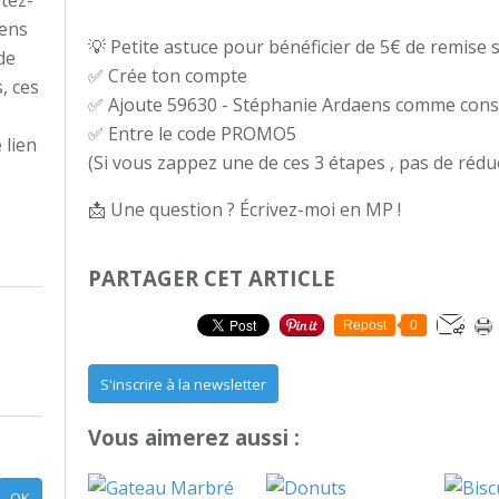
tez-
aens
💡 Petite astuce pour bénéficier de 5€ de remise
de
✅ Crée ton compte
, ces
✅ Ajoute 59630 - Stéphanie Ardaens comme conse
✅ Entre le code PROMO5
 lien
(Si vous zappez une de ces 3 étapes , pas de rédu
?
📩 Une question ? Écrivez-moi en MP !
PARTAGER CET ARTICLE
Repost
0
S'inscrire à la newsletter
Vous aimerez aussi :