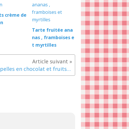
its crème de
on
Tarte fruitée ana
nas , framboises e
t myrtilles
Coupelles en chocolat et fruits frais