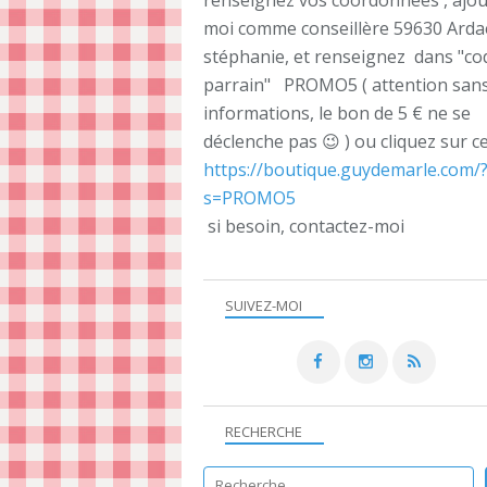
renseignez vos coordonnées , ajou
moi comme conseillère 59630 Ard
stéphanie, et renseignez dans "co
parrain" PROMO5 ( attention sans
informations, le bon de 5 € ne se
déclenche pas 😉 ) ou cliquez sur ce
https://boutique.guydemarle.com/
s=PROMO5
si besoin, contactez-moi
SUIVEZ-MOI
RECHERCHE