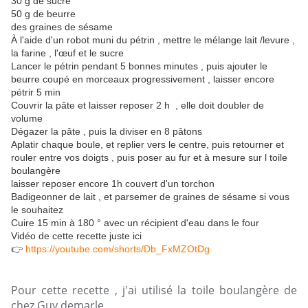
30 g de sucre
50 g de beurre
des graines de sésame
À l'aide d'un robot muni du pétrin , mettre le mélange lait /levure ,
la farine , l'œuf et le sucre
Lancer le pétrin pendant 5 bonnes minutes , puis ajouter le
beurre coupé en morceaux progressivement , laisser encore
pétrir 5 min
Couvrir la pâte et laisser reposer 2 h , elle doit doubler de
volume
Dégazer la pâte , puis la diviser en 8 pâtons
Aplatir chaque boule, et replier vers le centre, puis retourner et
rouler entre vos doigts , puis poser au fur et à mesure sur l toile
boulangère
laisser reposer encore 1h couvert d'un torchon
Badigeonner de lait , et parsemer de graines de sésame si vous
le souhaitez
Cuire 15 min à 180 ° avec un récipient d'eau dans le four
Vidéo de cette recette juste ici
👉
https://youtube.com/shorts/Db_FxMZOtDg
Pour cette recette , j'ai utilisé la toile boulangère de
chez Guy demarle