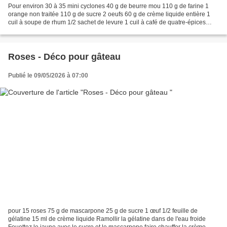
Pour environ 30 à 35 mini cyclones 40 g de beurre mou 110 g de farine 1
orange non traitée 110 g de sucre 2 oeufs 60 g de crème liquide entière 1
cuil à soupe de rhum 1/2 sachet de levure 1 cuil à café de quatre-épices
Dans un cul de poule, fouetter le...
Roses - Déco pour gâteau
Publié le 09/05/2026 à 07:00
pour 15 roses 75 g de mascarpone 25 g de sucre 1 œuf 1/2 feuille de
gélatine 15 ml de crème liquide Ramollir la gélatine dans de l'eau froide