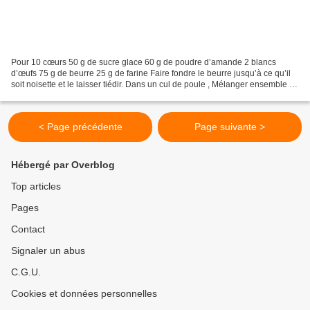
Pour 10 cœurs 50 g de sucre glace 60 g de poudre d’amande 2 blancs
d’œufs 75 g de beurre 25 g de farine Faire fondre le beurre jusqu’à ce qu’il
soit noisette et le laisser tiédir. Dans un cul de poule , Mélanger ensemble la
poudre d’amande, le sucre et...
< Page précédente
Page suivante >
Hébergé par Overblog
Top articles
Pages
Contact
Signaler un abus
C.G.U.
Cookies et données personnelles