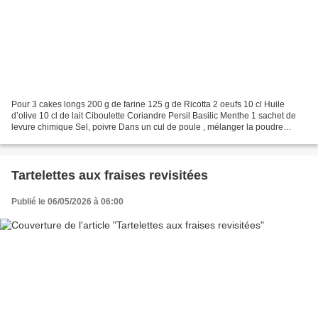
Pour 3 cakes longs 200 g de farine 125 g de Ricotta 2 oeufs 10 cl Huile
d’olive 10 cl de lait Ciboulette Coriandre Persil Basilic Menthe 1 sachet de
levure chimique Sel, poivre Dans un cul de poule , mélanger la poudre
magique avec la levure, le sel et...
Tartelettes aux fraises revisitées
Publié le 06/05/2026 à 06:00