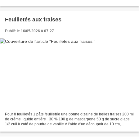
l'ensemble des ingrédients , et...
Feuilletés aux fraises
Publié le 16/05/2026 à 07:27
Pour 8 feuilletés 1 pâte feuilletée une bonne dizaine de belles fraises 200 ml
de crème liquide entière +30 % 100 g de mascarpone 50 g de sucre glace
1/2 cuil à café de poudre de vanille À l'aide d'un découpoir de 10 cm,
découper des disques dans la pâte...