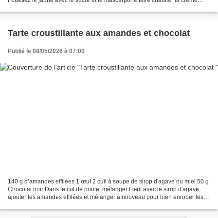
Fouettez le jaune avec le sucre et le mascarpone faire chauffer la crème
liquide 30 sec au micro-ondes , y dissoudre...
Tarte croustillante aux amandes et chocolat
Publié le 08/05/2026 à 07:00
140 g d’amandes effilées 1 œuf 2 cuil à soupe de sirop d'agave ou miel 50 g
Chocolat noir Dans le cul de poule, mélanger l'œuf avec le sirop d'agave,
ajouter les amandes effilées et mélanger à nouveau pour bien enrober les
amandes. Verser la préparation...