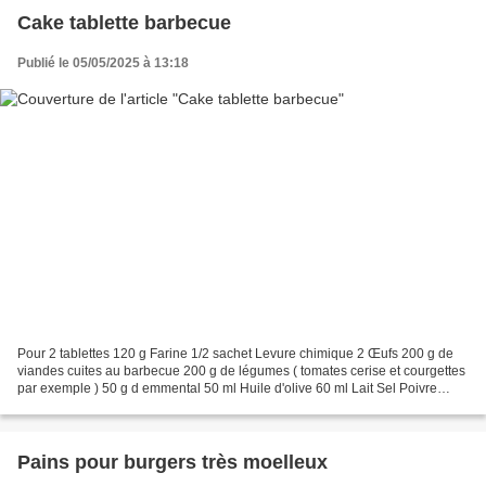
Cake tablette barbecue
Publié le 05/05/2025 à 13:18
Pour 2 tablettes 120 g Farine 1/2 sachet Levure chimique 2 Œufs 200 g de
viandes cuites au barbecue 200 g de légumes ( tomates cerise et courgettes
par exemple ) 50 g d emmental 50 ml Huile d'olive 60 ml Lait Sel Poivre
oignons frits Couper la viande...
Pains pour burgers très moelleux