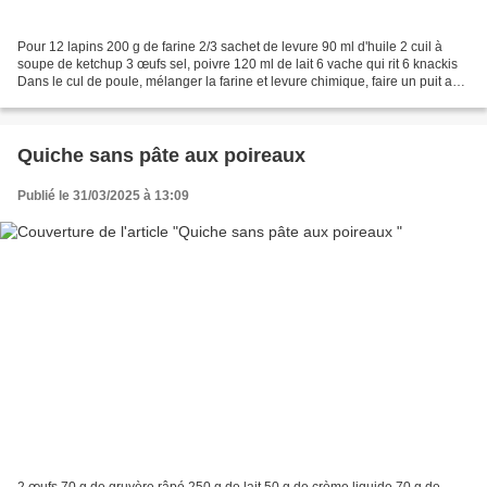
Pour 12 lapins 200 g de farine 2/3 sachet de levure 90 ml d'huile 2 cuil à
soupe de ketchup 3 œufs sel, poivre 120 ml de lait 6 vache qui rit 6 knackis
Dans le cul de poule, mélanger la farine et levure chimique, faire un puit au
milieu et ajouter les...
Quiche sans pâte aux poireaux
Publié le 31/03/2025 à 13:09
2 œufs 70 g de gruyère râpé 250 g de lait 50 g de crème liquide 70 g de