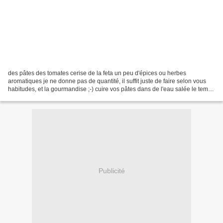
des pâtes des tomates cerise de la feta un peu d'épices ou herbes
aromatiques je ne donne pas de quantité, il suffit juste de faire selon vous
habitudes, et la gourmandise ;-) cuire vos pâtes dans de l'eau salée le temps
indiqué sur le paquet Égoutter...
Publicité